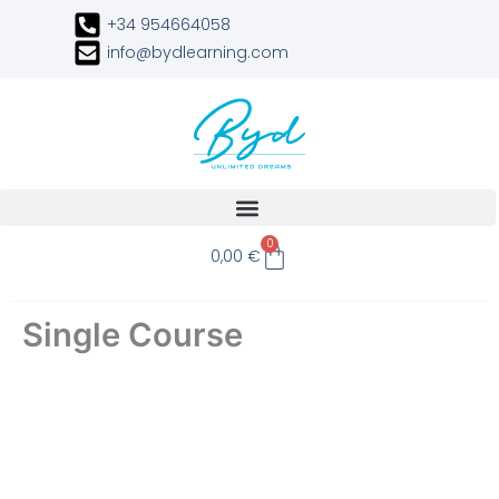
Ir
+34 954664058
al
info@bydlearning.com
contenido
Carrito
0
0,00
€
Single Course