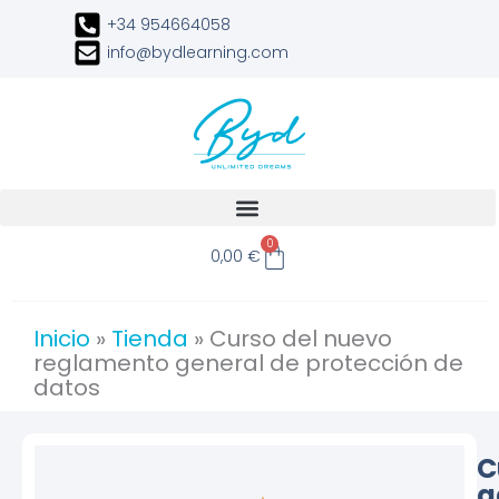
Ir
+34 954664058
al
info@bydlearning.com
contenido
Carrito
0
0,00
€
Inicio
»
Tienda
»
Curso del nuevo
reglamento general de protección de
datos
C
g