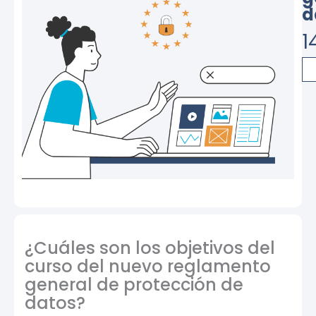
d
1
Cu
de
nu
re
ge
de
pr
de
da
ca
¿Cuáles son los objetivos del
curso del nuevo reglamento
general de protección de
datos?