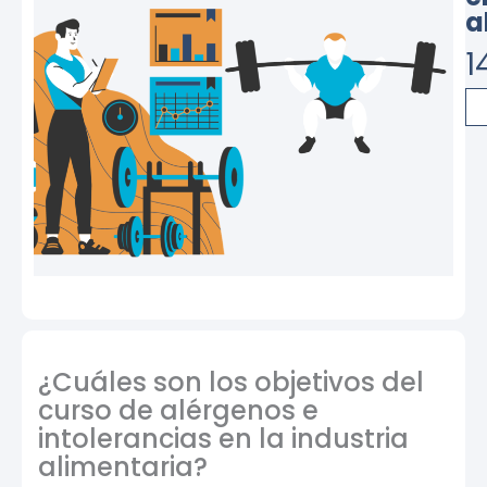
a
1
Cu
de
in
en
en
fu
de
alt
in
ca
¿Cuáles son los objetivos del
curso de alérgenos e
intolerancias en la industria
alimentaria?