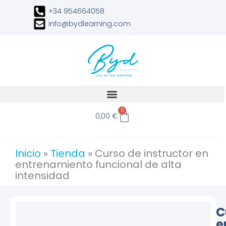
Ir
+34 954664058
al
info@bydlearning.com
contenido
Carrito
0
0,00
€
Inicio
»
Tienda
»
Curso de instructor en
entrenamiento funcional de alta
intensidad
C
e