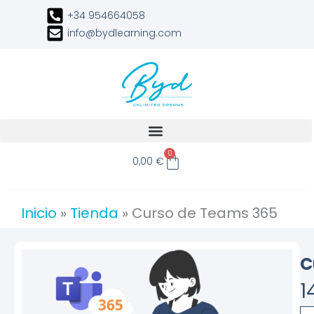
Ir
+34 954664058
al
info@bydlearning.com
contenido
Carrito
0
0,00
€
Inicio
»
Tienda
»
Curso de Teams 365
C
1
Cu