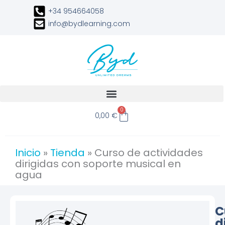
Ir
+34 954664058
al
info@bydlearning.com
contenido
Carrito
0
0,00
€
Inicio
»
Tienda
»
Curso de actividades
dirigidas con soporte musical en
agua
C
d