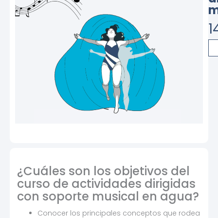
m
1
Cu
de
ac
dir
co
so
mu
en
ag
ca
¿Cuáles son los objetivos del
curso de actividades dirigidas
con soporte musical en agua?
Conocer los principales conceptos que rodea